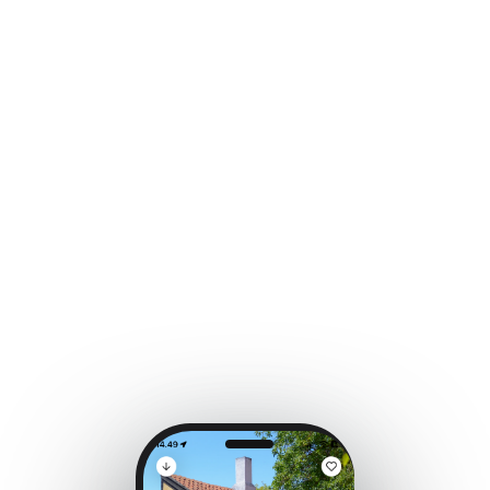
Case Study
Turisme
Én Dag Mere
på Fyn
Hvordan AI forvandlede en destinationsapp
til en spændende lokal oplevelse