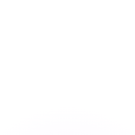
Workshop
AI Roadmap
AI Use Cases
Om os
Kontakt
DA
Book Workshop