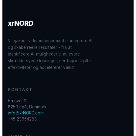
xr
NORD
Vi hjælper virksomheder med at integrere AI
og skabe reelle resultater - fra at
identificere AI-muligheder til at levere
skræddersyede løsninger, der frigør skjulte
effektiviteter og accelererer vækst.
KONTAKT
Hægvej 11
8250 Egå, Denmark
info@xrNORD.com
+45 23654283